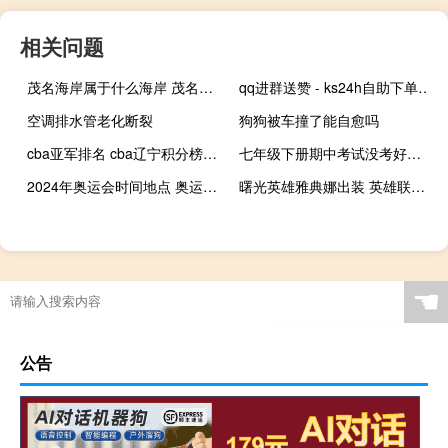
相关问题
茂名海岸属于什么海岸 茂名浪漫海岸攻略
qq进群送赞 - ks24h自助下单,qq业务乐园首页导航这里开始
空调排水管老化断裂
狗狗被车撞了能自愈吗
cba亚军排名 cba辽宁积分榜最新排名
七年级下册期中考试没考好怎么办 七年级下册期中试卷
2024年奥运会时间地点 奥运会2024是哪个国家
曙光英雄雅典娜出装 英雄联盟曙光女神出装
☚
公告