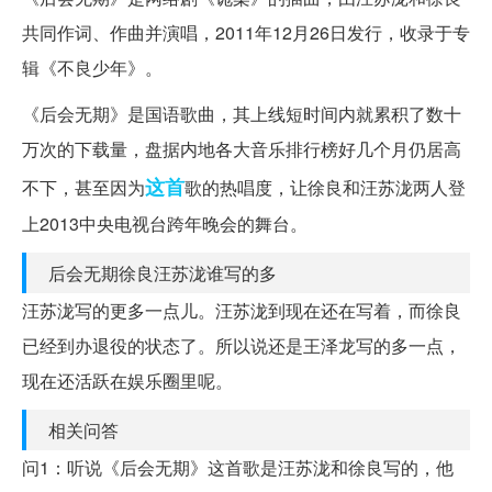
共同作词、作曲并演唱，2011年12月26日发行，收录于专
辑《不良少年》。
《后会无期》是国语歌曲，其上线短时间内就累积了数十
万次的下载量，盘据内地各大音乐排行榜好几个月仍居高
这首
不下，甚至因为
歌的热唱度，让徐良和汪苏泷两人登
上2013中央电视台跨年晚会的舞台。
后会无期徐良汪苏泷谁写的多
汪苏泷写的更多一点儿。汪苏泷到现在还在写着，而徐良
已经到办退役的状态了。所以说还是王泽龙写的多一点，
现在还活跃在娱乐圈里呢。
相关问答
问1：听说《后会无期》这首歌是汪苏泷和徐良写的，他