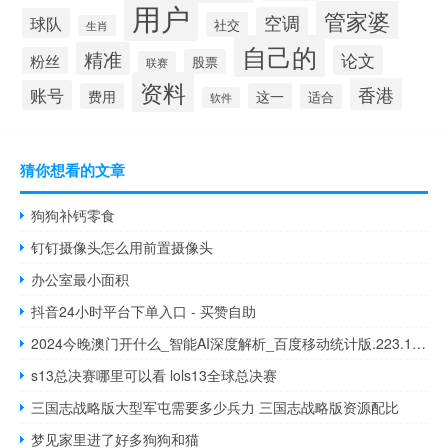
用户
管家婆
空调
球队
社交
生肖
自己的
精准
论文
粉丝
股票
联赛
资料
香港
账号
费用
这一
适合
软件
猜你想看的文章
狗狗补钙零食
钉钉摄像头怎么用前置摄像头
办公室最小面积
抖音24小时平台下单入口 - 买赞自助
2024今晚澳门开什么_智能AI深度解析_百度移动统计版.223.156
s13总决赛哪里可以看 lols13全球总决赛
三国志战略版大型军屯需要多少兵力 三国志战略版资源配比
梦见家里进了好多狗狗和猫