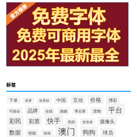
标签
价格
互动
中国
下单
博彩
世界
世界杯
平台
品牌
宠物
可能会
在线
婚姻
季后赛
快手
彩民
彩票
摄像头
您的
投资者
澳门
狗狗
数据
球员
智能
游戏