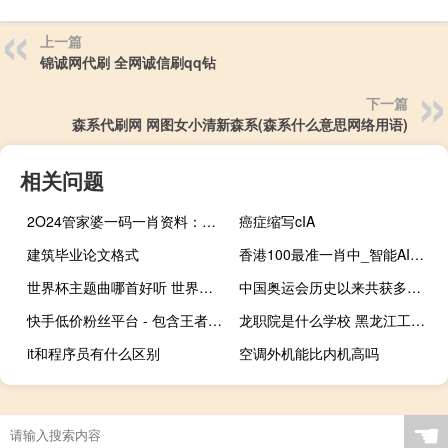
上一篇
锦诚网代刷 全网诚信刷qq钻
下一篇
森系代刷网 网图女小清新森系(森系什么意思网络用语)
相关问题
2O24管家婆一码一肖资料：通过大数据AI解释落实-2020.PL.137
癌症缩写cIA
建筑毕业论文格式
香港100最准一肖中_智能AI深度解析_百家号版v47.08.132
世界杯主题曲哪首好听 世界杯歌曲生命之杯
中国奥运会历史以来共获多少金牌、银牌、铜牌 历届奥运会总金牌榜
快手低价粉丝平台 - 包含王者荣耀主页赞自助平台
龙职院是什么学校 黑龙江工商职业学院
it和程序员有什么区别
空调外机能比内机高吗
☚