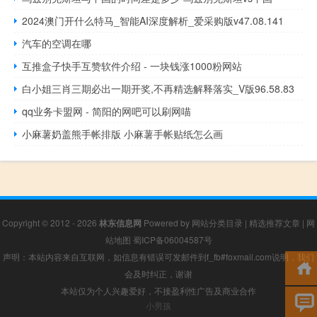
2024澳门开什么特马_智能AI深度解析_爱采购版v47.08.141
汽车的空调在哪
互推盒子快手互赞软件介绍 - 一块钱涨1000粉网站
白小姐三肖三期必出一期开奖,不再精选解释落实_V版96.58.83
qq业务卡盟网 - 简阳的网吧可以刷网喵
小麻薯奶盖熊手帐排版 小麻薯手帐贴纸怎么画
Copyright © 2012 - 2026
林东信息网
Powered by
网站分类目录
|
精选推荐文章
|
网
站地图
蜀ICP备06004587号
声明：本站内容来自互联网，如信息有错误可发邮件到f_fb#foxmail.com说明，我们
会及时纠正，谢谢
本站仅为个人兴趣爱好，不接盈利性广告及商业合作
小男孩