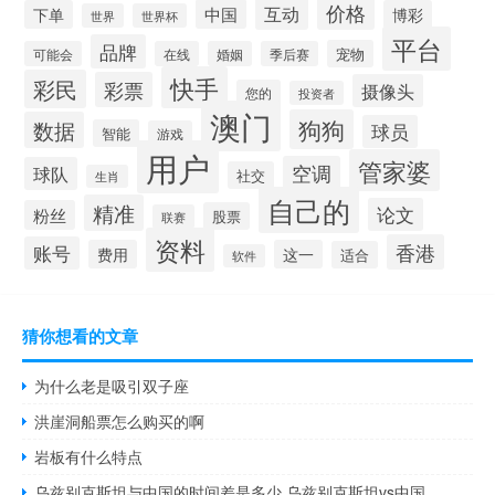
价格
互动
中国
下单
博彩
世界
世界杯
平台
品牌
宠物
可能会
在线
婚姻
季后赛
快手
彩民
彩票
摄像头
您的
投资者
澳门
狗狗
数据
球员
智能
游戏
用户
管家婆
空调
球队
社交
生肖
自己的
精准
论文
粉丝
股票
联赛
资料
香港
账号
费用
这一
适合
软件
猜你想看的文章
为什么老是吸引双子座
洪崖洞船票怎么购买的啊
岩板有什么特点
乌兹别克斯坦与中国的时间差是多少 乌兹别克斯坦vs中国