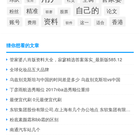
生肖
自己的
精准
论文
粉丝
股票
联赛
资料
香港
账号
费用
这一
适合
软件
猜你想看的文章
管家婆八肖版资料大全，寂寥精选答案落实_最新版585.12
全球化妆品五大品牌
乌兹别克斯坦与中国的时间差是多少 乌兹别克斯坦vs中国
丁彦雨航选秀顺位 2017nba选秀顺位重排
最便宜代刷 0元最便宜代刷
东软集团股份有限公司,在上海有几个办公地点 东软集团有限公司
粉底素颜霜和bb霜的区别
南通汽车站几个