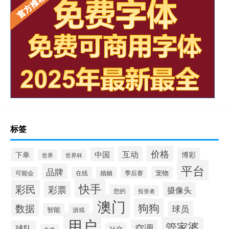
标签
价格
互动
中国
下单
博彩
世界
世界杯
平台
品牌
宠物
可能会
在线
婚姻
季后赛
快手
彩民
彩票
摄像头
您的
投资者
澳门
狗狗
数据
球员
智能
游戏
用户
管家婆
空调
球队
社交