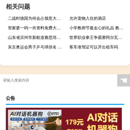
相关问题
二战时德国为何会占领意大利 2016年德国vs意大利
允许宠物入住的酒店
管家婆一码一肖资料免费大全_智能AI深度解析_AI助手版g12.64.1176
小学教师节最走心的礼品 教师节礼物小学生送什么合适
山东省滨州市新航道雅思培训地址 新航道雅思培训班费用
世界职业拳王争霸赛阿尔瓦雷斯和戈洛夫金什么时候开打 最新世界拳王职业争霸赛
东京奥运会男子乒乓球排名 男乒乓球运动员世界排名
客车准驾证可以开出租车吗
☚
公告