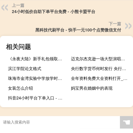
上一篇
24小时低价自助下单平台免费 - 小熊卡盟平台
下一篇
黑科技代刷平台 - 快手一元100个点赞微信支付
相关问题
《永夜大陆》新手礼包领取方法 穿越火线新手礼包领取
迈克尔杰克逊一场大型演唱会门票价格多少 杰克逊30周年演唱会
滨江学院论文格式
央行数字货币何时发行 央行数字货币最新消息
珠海市金湾实验中学放学时间 珠海实验中学
全年资料免费大全资料打开_智能AI深度解析_AI助手版g12.64.1179
女装怎么介绍
妈宝男在婚姻中的表现
抖音24小时平台下单入口 - 买赞自助
☚