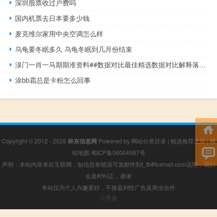
深圳股票收过户费吗
国内机票去日本要多少钱
麦克维尔家用中央空调怎么样
乌龟要冬眠多久 乌龟冬眠到几月份结束
溴门一肖一马期期准资料##数据对比最佳精选数据对比解释落实-3146.WIN.156
涂bb霜总是卡粉怎么回事
Copyright © 2012 - 2026
林东信息网
Powered by
网站分类目录
|
精选推荐文章
|
网
站地图
蜀ICP备06004587号
声明：本站内容来自互联网，如信息有错误可发邮件到f_fb#foxmail.com说明，我们
会及时纠正，谢谢
本站仅为个人兴趣爱好，不接盈利性广告及商业合作
小男孩