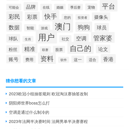
平台
品牌
宠物
可能会
在线
婚姻
季后赛
快手
彩民
彩票
摄像头
您的
投资者
澳门
狗狗
数据
球员
智能
游戏
用户
管家婆
空调
球队
社交
生肖
自己的
精准
论文
粉丝
股票
联赛
资料
香港
账号
费用
这一
适合
软件
猜你想看的文章
2023欧冠小组抽签规则 欧冠淘汰赛抽签改制
阴阳师世界boss怎么打
空调是通过什么制冷的
2023年法网半决赛时间 法网男单半决赛赛程