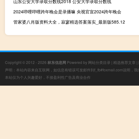
山东公安大学录取分数线2018 公安大学录取分数线
2024哔哩哔哩跨年晚会是录播嘛 央视官宣2024跨年晚会
管家婆八肖版资料大全，寂寥精选答案落实_最新版585.12
Copyright © 2012 - 2026
林东信息网
Powered by
网站分类目录
|
精选推荐文章
|
声明：本站内容来自互联网，如信息有错误可发邮件到f_fb#foxmail.com说明
本站仅为个人兴趣爱好，不接盈利性广告及商业合作