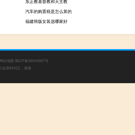
东正教基督教和天主教
汽车的购置税是怎么算的
福建韩版女装选哪家好
网站地图
蜀ICP备06004587号
，我们会及时纠正，谢谢