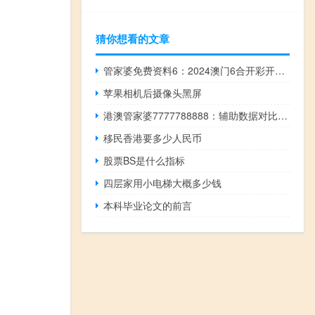
猜你想看的文章
管家婆免费资料6：2024澳门6合开彩开奖-广泛的解读分析-2060.PL.177
苹果相机后摄像头黑屏
港澳管家婆7777788888：辅助数据对比解释解答-1324.3D.A173
移民香港要多少人民币
股票BS是什么指标
四层家用小电梯大概多少钱
本科毕业论文的前言