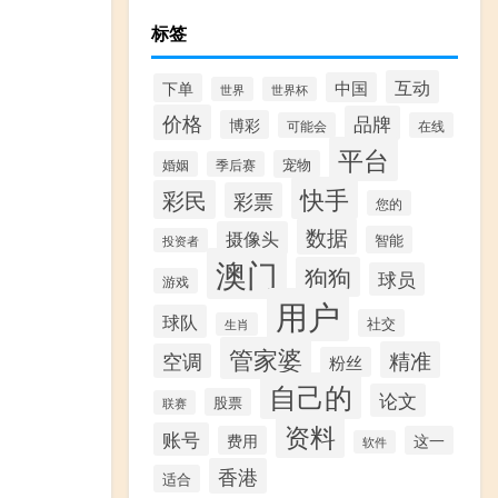
标签
互动
中国
下单
世界
世界杯
价格
品牌
博彩
可能会
在线
平台
宠物
婚姻
季后赛
快手
彩民
彩票
您的
数据
摄像头
智能
投资者
澳门
狗狗
球员
游戏
用户
球队
社交
生肖
管家婆
精准
空调
粉丝
自己的
论文
股票
联赛
资料
账号
费用
这一
软件
香港
适合