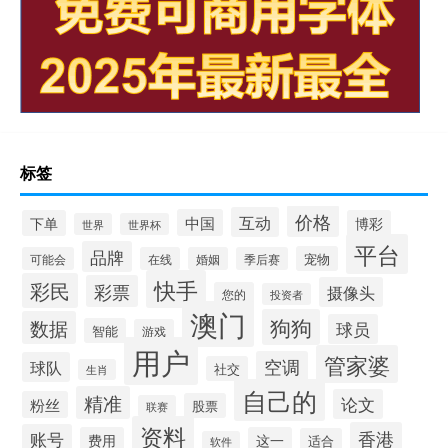
标签
价格
互动
中国
下单
博彩
世界
世界杯
平台
品牌
宠物
可能会
在线
婚姻
季后赛
快手
彩民
彩票
摄像头
您的
投资者
澳门
狗狗
数据
球员
智能
游戏
用户
管家婆
空调
球队
社交
生肖
自己的
精准
论文
粉丝
股票
联赛
资料
香港
账号
费用
这一
适合
软件